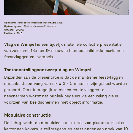
Opdracht:
concept- en tentoonstellingsontwerp 3d2d.
Opdrachtgever:
Maritiem Museum Rotterdam.
Omvang:
200M2.
Realisatie:
2013.
Vlag en Wimpel
is een tijdelijk materiële collectie presentatie
van zeldzame 18e- en 19e-eeuwse handbeschilderde maritieme
feestvlaggen en -wimpels.
Tentoonstellingsontwerp
Vlag en Wimpel
Bijzonder aan de presentatie is dat de maritieme feestvlaggen
ondanks de omvang van elk ± 3 x 5 meter in zijn geheel worden
getoond. Om dit mogelijk te maken en de vlaggen te
beschermen wordt het publiek begeleid via een reling die is
voorzien van beeldschermen met object informatie.
Modulaire constructie
De lichtgewicht en modulaire constructie van plaatmateriaal en
kartonnen kokers is zelfdragend en staat onder een hoek van 10