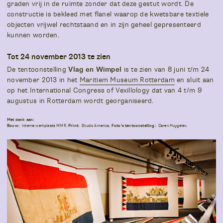
graden vrij in de ruimte zonder dat deze gestut wordt. De
constructie is bekleed met flanel waarop de kwetsbare textiele
objecten vrijwel rechtstaand en in zijn geheel gepresenteerd
kunnen worden.
Tot 24 november 2013 te zien
De tentoonstelling
Vlag en Wimpel
is te zien van 8 juni t/m 24
november 2013 in het
Maritiem Museum Rotterdam
en sluit aan
op het International Congress of Vexillology dat van 4 t/m 9
augustus in Rotterdam wordt georganiseerd.
Met dank aan:
Bouw:
Interne werkplaats MMR.
Print:
Studio America.
Foto’s tentoonstelling:
Caren Huygelen.