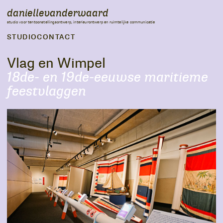
daniellevanderwaard
studio voor tentoonstellingsontwerp, interieurontwerp en ruimtelijke communicatie
STUDIO
CONTACT
Vlag en Wimpel
18de- en 19de-eeuwse maritieme
feestvlaggen