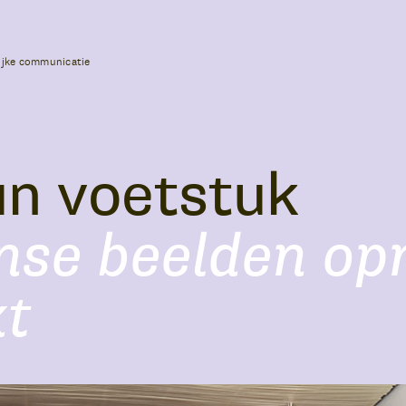
ijke communicatie
un voetstuk
nse beelden op
kt