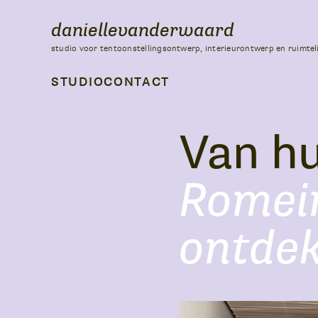
daniellevanderwaard
studio voor tentoonstellingsontwerp, interieurontwerp en ruimtel
STUDIO
CONTACT
Van h
Romei
ontde