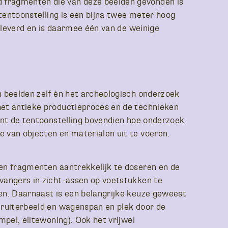
 fragmenten die van deze beelden gevonden is
 tentoonstelling is een bijna twee meter hoog
geleverd en is daarmee één van de weinige
n beelden zelf èn het archeologisch onderzoek
het antieke productieproces en de technieken
ont de tentoonstelling bovendien hoe onderzoek
 van objecten en materialen uit te voeren.
en fragmenten aantrekkelijk te doseren en de
vangers in zicht-assen op voetstukken te
en. Daarnaast is een belangrijke keuze geweest
 ruiterbeeld en wagenspan en plek door de
mpel, elitewoning). Ook het vrijwel