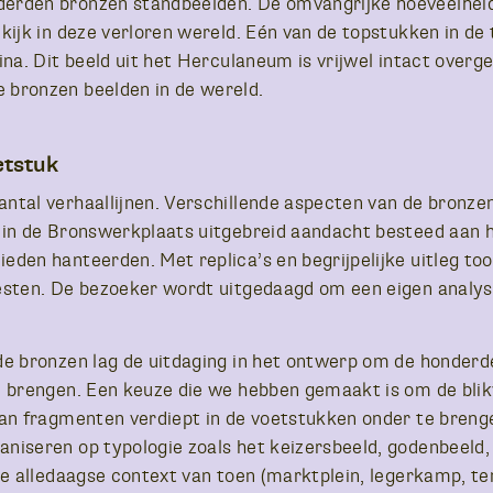
erden bronzen standbeelden. De omvangrijke hoeveelheid
kijk in deze verloren wereld. Eén van de topstukken in de
ina. Dit beeld uit het Herculaneum is vrijwel intact over
 bronzen beelden in de wereld.
etstuk
ntal verhaallijnen. Verschillende aspecten van de bronze
 in de Bronswerkplaats uitgebreid aandacht besteed aan 
eden hanteerden. Met replica’s en begrijpelijke uitleg to
esten. De bezoeker wordt uitgedaagd om een eigen analyse
de bronzen lag de uitdaging in het ontwerp om de honderd
e brengen. Een keuze die we hebben gemaakt is om de blik
van fragmenten verdiept in de voetstukken onder te breng
niseren op typologie zoals het keizersbeeld, godenbeeld,
de alledaagse context van toen (marktplein, legerkamp, te