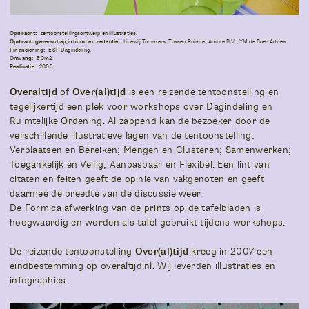
Opdracht:
tentoonstellingsontwerp en illustraties.
Opdrachtgeverschap,inhoud en redactie:
Lidewij Tummers, Tussen Ruimte; Ambre B.V.; YM de Boer Advies.
Financiëring:
ESF-Dagindeling.
Omvang:
50m2.
Realisatie:
2003.
Overaltijd
of
Over(al)tijd
is een reizende tentoonstelling en
tegelijkertijd een plek voor workshops over Dagindeling en
Ruimtelijke Ordening. Al zappend kan de bezoeker door de
verschillende illustratieve lagen van de tentoonstelling:
Verplaatsen en Bereiken; Mengen en Clusteren; Samenwerken;
Toegankelijk en Veilig; Aanpasbaar en Flexibel. Een lint van
citaten en feiten geeft de opinie van vakgenoten en geeft
daarmee de breedte van de discussie weer.
De Formica afwerking van de prints op de tafelbladen is
hoogwaardig en worden als tafel gebruikt tijdens workshops.
De reizende tentoonstelling
Over(al)tijd
kreeg in 2007 een
eindbestemming op overaltijd.nl. Wij leverden illustraties en
infographics.