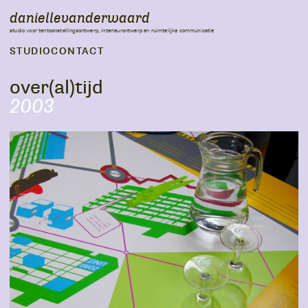
daniellevanderwaard
studio voor tentoonstellingsontwerp, interieurontwerp en ruimtelijke communicatie
STUDIO
CONTACT
over(al)tijd
2003