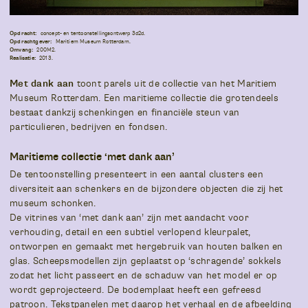
Opdracht:
concept- en tentoonstellingsontwerp 3d2d.
Opdrachtgever:
Maritiem Museum Rotterdam.
Omvang:
200M2.
Realisatie:
2013.
Met dank aan
toont parels uit de collectie van het Maritiem
Museum Rotterdam. Een maritieme collectie die grotendeels
bestaat dankzij schenkingen en financiële steun van
particulieren, bedrijven en fondsen.
Maritieme collectie ‘met dank aan’
De tentoonstelling presenteert in een aantal clusters een
diversiteit aan schenkers en de bijzondere objecten die zij het
museum schonken.
De vitrines van ‘met dank aan’ zijn met aandacht voor
verhouding, detail en een subtiel verlopend kleurpalet,
ontworpen en gemaakt met hergebruik van houten balken en
glas. Scheepsmodellen zijn geplaatst op ‘schragende’ sokkels
zodat het licht passeert en de schaduw van het model er op
wordt geprojecteerd. De bodemplaat heeft een gefreesd
patroon. Tekstpanelen met daarop het verhaal en de afbeelding