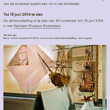
van de schenker spelen een rol in het lichtbeeld.
Tot 15 juni 2014 te zien
De tentoonstelling is te zien van 30 november t/m 15 juni 2014
in het
Maritiem Museum Rotterdam
.
Met dank aan:
Bouw:
Interne werkplaats MMR.
Print:
Studio America.
Foto’s tentoonstelling:
Caren Huygelen.