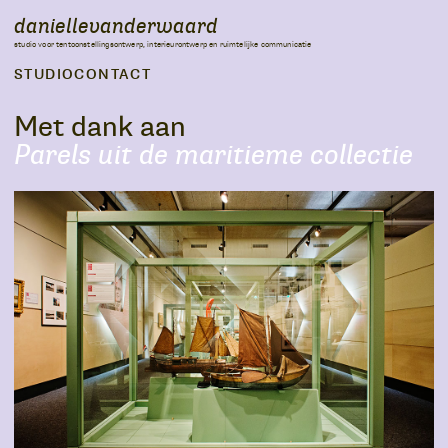
daniellevanderwaard
studio voor tentoonstellingsontwerp, interieurontwerp en ruimtelijke communicatie
STUDIO
CONTACT
Met dank aan
Parels uit de maritieme collectie