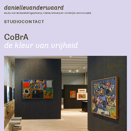
daniellevanderwaard
studio voor tentoonstellingsontwerp, interieurontwerp en ruimtelijke communicatie
STUDIO
CONTACT
CoBrA
de kleur van vrijheid