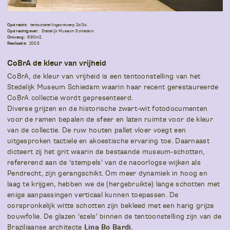
Opdracht:
tentoonstellingsontwerp 2d/3d.
Opdrachtgever:
Stedelijk Museum Schiedam.
Omvang:
690m2.
Realisatie:
2003.
CoBrA de kleur van vrijheid
CoBrA, de kleur van vrijheid is een tentoonstelling van het
Stedelijk Museum Schiedam waarin haar recent gerestaureerde
CoBrA collectie wordt gepresenteerd.
Diverse grijzen en de historische zwart-wit fotodocumenten
voor de ramen bepalen de sfeer en laten ruimte voor de kleur
van de collectie. De ruw houten pallet vloer voegt een
uitgesproken tactiele en akoestische ervaring toe. Daarnaast
dicteert zij het grit waarin de bestaande museum-schotten,
refererend aan de ‘stempels’ van de naoorlogse wijken als
Pendrecht, zijn gerangschikt. Om meer dynamiek in hoog en
laag te krijgen, hebben we de (hergebruikte) lange schotten met
enige aanpassingen verticaal kunnen toepassen. De
oorspronkelijk witte schotten zijn bekleed met een harig grijze
bouwfolie. De glazen ‘ezels’ binnen de tentoonstelling zijn van de
Braziliaanse architecte
Lina Bo Bardi.